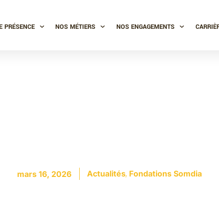
E PRÉSENCE
NOS MÉTIERS
NOS ENGAGEMENTS
CARRIÈ
2026 de la Caravan
est de retour !
,
Actualités
Fondations Somdia
mars 16, 2026