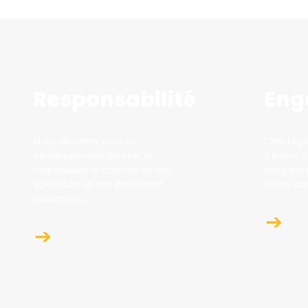
Responsabilité
Eng
Nous œuvrons pour un
L’ancrage
développement durable et
s’inscrit 
responsable et croyons en une
intégrante
agriculture et une production
filiales c
raisonnées...
➔
➔