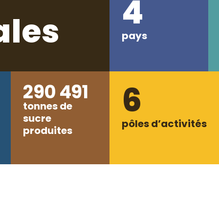
4
iales
pays
6
290 491
tonnes de
sucre
pôles d’activités
produites