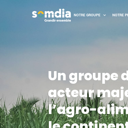
NOTRE GROUPE
NOTRE P
Un groupe d
acteur maj
l’agro-alim
le continent