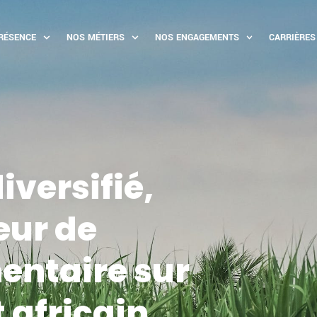
RÉSENCE
NOS MÉTIERS
NOS ENGAGEMENTS
CARRIÈRES
iversifié,
eur de
entaire sur
 africain.