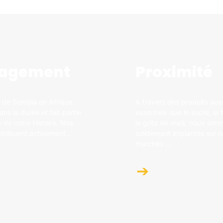
agement
Proximité
 de Somdia en Afrique
À travers des produits aus
dans la durée et fait partie
essentiels que le sucre, la 
 de notre histoire. Nos
le gritz de maïs, nous so
ontribuent activement...
solidement implantés sur n
marchés ...
➔