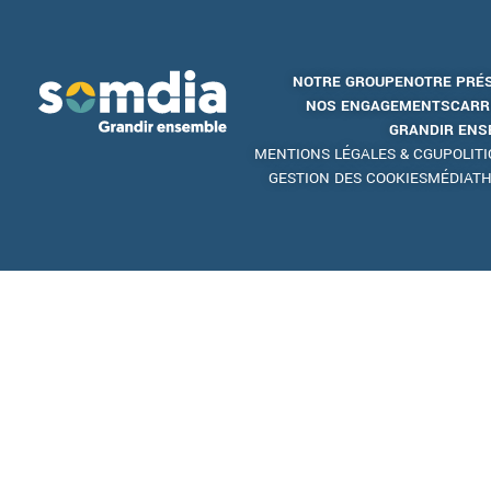
NOTRE GROUPE
NOTRE PRÉ
NOS ENGAGEMENTS
CARR
GRANDIR ENS
MENTIONS LÉGALES & CGU
POLIT
GESTION DES COOKIES
MÉDIAT