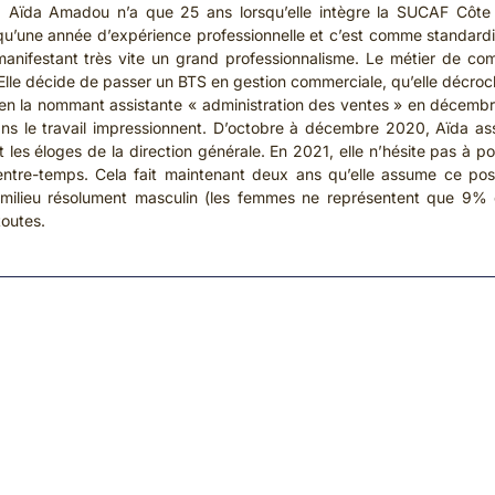
x. Aïda Amadou n’a que 25 ans lorsqu’elle intègre la SUCAF Côte
 qu’une année d’expérience professionnelle et c’est comme standard
 manifestant très vite un grand professionnalisme. Le métier de co
Elle décide de passer un BTS en gestion commerciale, qu’elle décroch
 en la nommant assistante « administration des ventes » en décembr
dans le travail impressionnent. D’octobre à décembre 2020, Aïda as
t les éloges de la direction générale. En 2021, elle n’hésite pas à p
entre-temps. Cela fait maintenant deux ans qu’elle assume ce pos
ilieu résolument masculin (les femmes ne représentent que 9% de 
toutes.