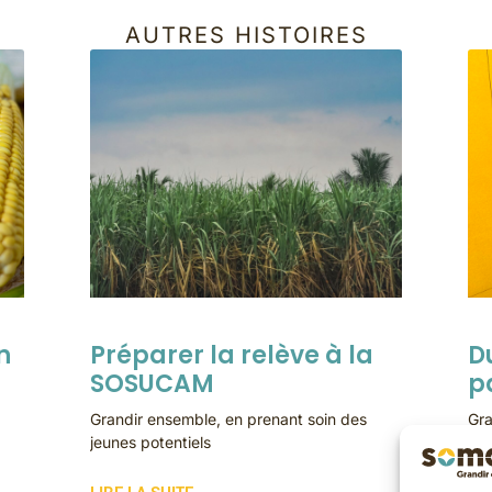
AUTRES HISTOIRES
n
Préparer la relève à la
D
SOSUCAM
p
Grandir ensemble, en prenant soin des
Gra
jeunes potentiels
sur