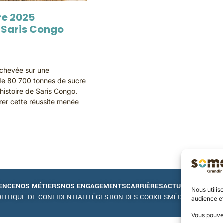
e 2025
a Saris Congo
chevée sur une
 de 80 700 tonnes de sucre
’histoire de Saris Congo.
rer cette réussite menée
ENCE
NOS MÉTIERS
NOS ENGAGEMENTS
CARRIÈRES
ACTUALITÉS
GRAN
Nous utilis
LITIQUE DE CONFIDENTIALITÉ
GESTION DES COOKIES
MÉDIATHÈQUE
CO
audience e
Vous pouve