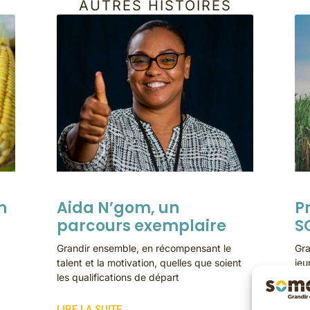
AUTRES HISTOIRES
n
Aida N’gom, un
P
parcours exemplaire
S
Grandir ensemble, en récompensant le
Gra
talent et la motivation, quelles que soient
jeu
les qualifications de départ
LIR
LIRE LA SUITE