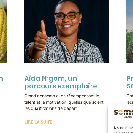
n
Aida N’gom, un
P
parcours exemplaire
S
Grandir ensemble, en récompensant le
Gra
talent et la motivation, quelles que soient
jeu
les qualifications de départ
LIR
LIRE LA SUITE
Nous utilis